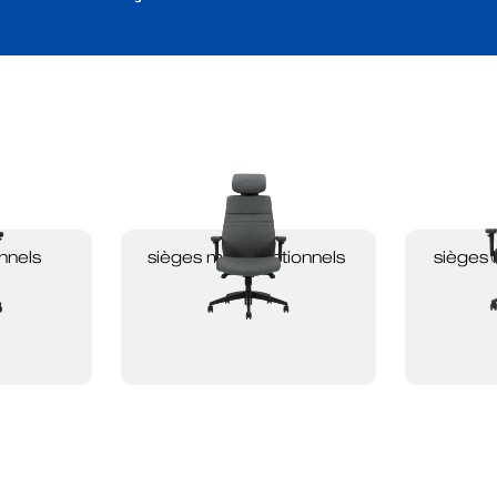
nnels
sièges multifonctionnels
sièges