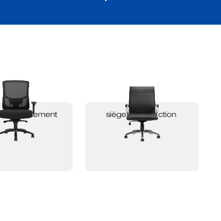
 haut rendement
sièges de direction