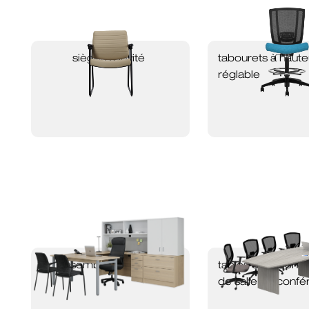
sièges d'invité
tabourets à haute
réglable
ensembles newland
tables occasionne
de salle de conf