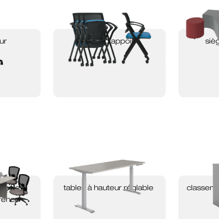
ur
sièges d’appoint
siè
lles et
tables à hauteur réglable
classem
érence