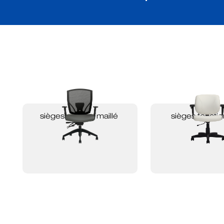
sièges en tissu maillé
sièges fonctio