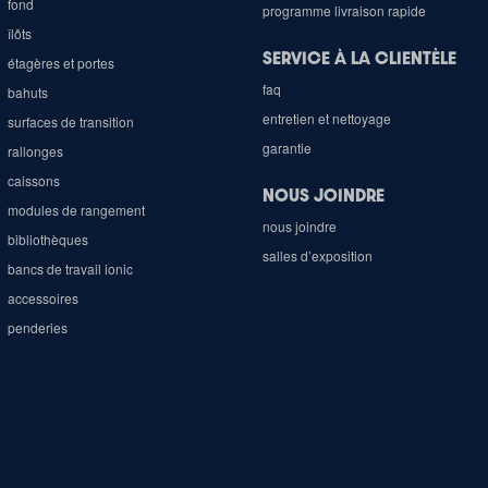
fond
programme livraison rapide
îlôts
SERVICE À LA CLIENTÈLE
étagères et portes
faq
bahuts
entretien et nettoyage
surfaces de transition
garantie
rallonges
caissons
NOUS JOINDRE
modules de rangement
nous joindre
bibliothèques
salles d’exposition
bancs de travail ionic
accessoires
penderies