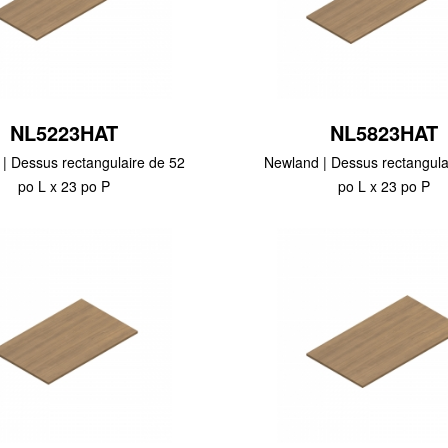
NL5223HAT
NL5823HAT
| Dessus rectangulaire de 52
Newland | Dessus rectangula
po L x 23 po P
po L x 23 po P