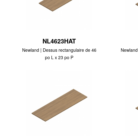
NL4623HAT
Newland | Dessus rectangulaire de 46
Newland 
po L x 23 po P