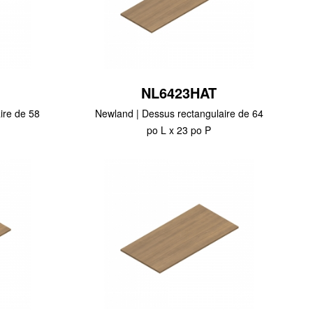
NL6423HAT
ire de 58
Newland | Dessus rectangulaire de 64
po L x 23 po P