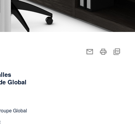
lles
de Global
roupe Global
t