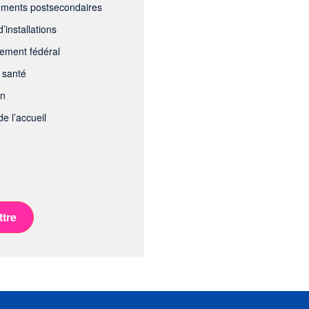
ements postsecondaires
’installations
ement fédéral
 santé
on
e l’accueil
tre