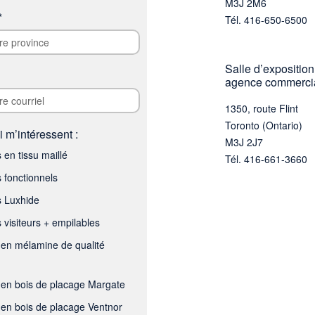
M3J 2M6
*
Tél. 416-650-6500
Salle d’exposition
agence commerci
1350, route Flint
Toronto (Ontario)
i m’intéressent :
M3J 2J7
 en tissu maillé
Tél. 416-661-3660
s fonctionnels
s Luxhide
 visiteurs + empilables
en mélamine de qualité
en bois de placage Margate
en bois de placage Ventnor