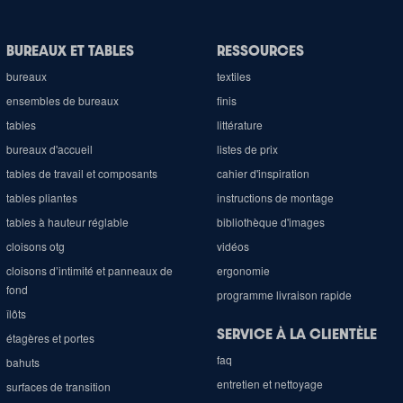
BUREAUX ET TABLES
RESSOURCES
bureaux
textiles
ensembles de bureaux
finis
tables
littérature
bureaux d'accueil
listes de prix
tables de travail et composants
cahier d'inspiration
tables pliantes
instructions de montage
tables à hauteur réglable
bibliothèque d'images
cloisons otg
vidéos
cloisons d’intimité et panneaux de
ergonomie
fond
programme livraison rapide
îlôts
SERVICE À LA CLIENTÈLE
étagères et portes
faq
bahuts
entretien et nettoyage
surfaces de transition