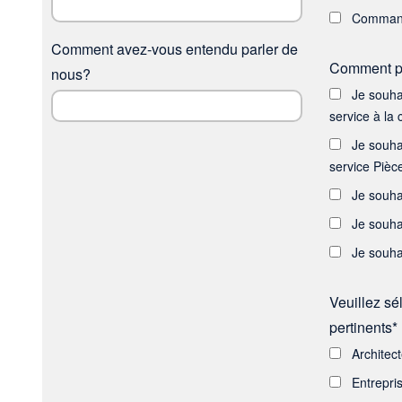
Command
Comment avez-vous entendu parler de
Comment pe
nous?
Je souha
service à la c
Je souha
service Pièce
Je souha
Je souha
Je souha
Veuillez sé
pertinents* 
Architec
Entrepri