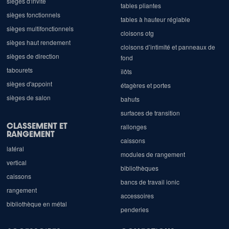
sièges d'invité
tables pliantes
sièges fonctionnels
tables à hauteur réglable
sièges multifonctionnels
cloisons otg
sièges haut rendement
cloisons d’intimité et panneaux de
sièges de direction
fond
tabourets
îlôts
sièges d'appoint
étagères et portes
sièges de salon
bahuts
surfaces de transition
CLASSEMENT ET
rallonges
RANGEMENT
caissons
latéral
modules de rangement
vertical
bibliothèques
caissons
bancs de travail ionic
rangement
accessoires
bibliothèque en métal
penderies