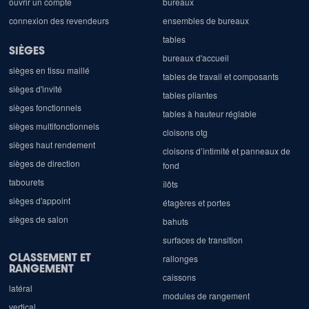
ouvrir un compte
bureaux
connexion des revendeurs
ensembles de bureaux
tables
SIÈGES
bureaux d'accueil
sièges en tissu maillé
tables de travail et composants
sièges d'invité
tables pliantes
sièges fonctionnels
tables à hauteur réglable
sièges multifonctionnels
cloisons otg
sièges haut rendement
cloisons d’intimité et panneaux de
sièges de direction
fond
tabourets
îlôts
sièges d'appoint
étagères et portes
sièges de salon
bahuts
surfaces de transition
CLASSEMENT ET
rallonges
RANGEMENT
caissons
latéral
modules de rangement
vertical