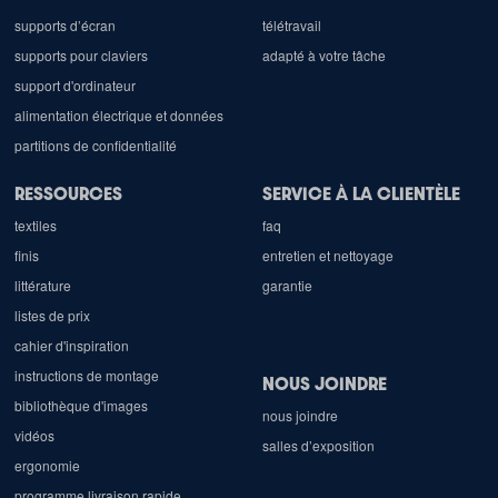
supports d’écran
télétravail
supports pour claviers
adapté à votre tâche
support d'ordinateur
alimentation électrique et données
partitions de confidentialité
RESSOURCES
SERVICE À LA CLIENTÈLE
textiles
faq
finis
entretien et nettoyage
littérature
garantie
listes de prix
cahier d'inspiration
instructions de montage
NOUS JOINDRE
bibliothèque d'images
nous joindre
vidéos
salles d’exposition
ergonomie
programme livraison rapide