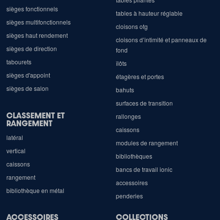
sièges fonctionnels
tables à hauteur réglable
sièges multifonctionnels
cloisons otg
sièges haut rendement
cloisons d’intimité et panneaux de
sièges de direction
fond
tabourets
îlôts
sièges d'appoint
étagères et portes
sièges de salon
bahuts
surfaces de transition
CLASSEMENT ET
rallonges
RANGEMENT
caissons
latéral
modules de rangement
vertical
bibliothèques
caissons
bancs de travail ionic
rangement
accessoires
bibliothèque en métal
penderies
ACCESSOIRES
COLLECTIONS